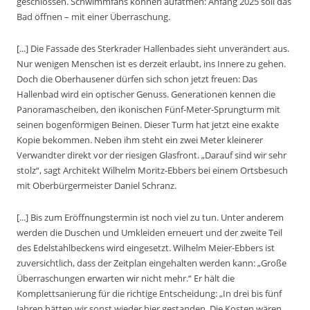
geschlossen. Schwimmfans können aufatmen: Anfang 2025 soll das
Bad öffnen – mit einer Überraschung.
[...] Die Fassade des Sterkrader Hallenbades sieht unverändert aus.
Nur wenigen Menschen ist es derzeit erlaubt, ins Innere zu gehen.
Doch die Oberhausener dürfen sich schon jetzt freuen: Das
Hallenbad wird ein optischer Genuss. Generationen kennen die
Panoramascheiben, den ikonischen Fünf-Meter-Sprungturm mit
seinen bogenförmigen Beinen. Dieser Turm hat jetzt eine exakte
Kopie bekommen. Neben ihm steht ein zwei Meter kleinerer
Verwandter direkt vor der riesigen Glasfront. „Darauf sind wir sehr
stolz“, sagt Architekt Wilhelm Moritz-Ebbers bei einem Ortsbesuch
mit Oberbürgermeister Daniel Schranz.
[...] Bis zum Eröffnungstermin ist noch viel zu tun. Unter anderem
werden die Duschen und Umkleiden erneuert und der zweite Teil
des Edelstahlbeckens wird eingesetzt. Wilhelm Meier-Ebbers ist
zuversichtlich, dass der Zeitplan eingehalten werden kann: „Große
Überraschungen erwarten wir nicht mehr.“ Er hält die
Komplettsanierung für die richtige Entscheidung: „In drei bis fünf
Jahren hätten wir sonst wieder hier gestanden. Die Kosten wären