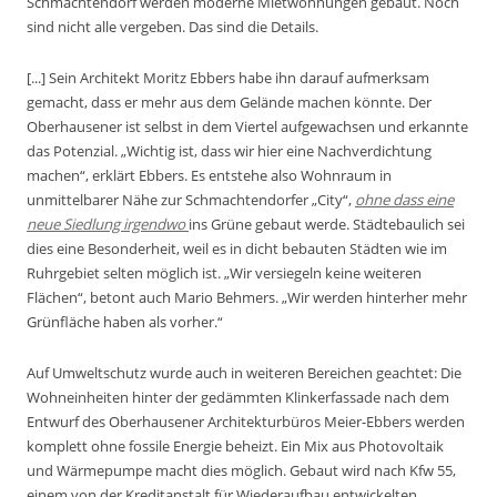
Schmachtendorf werden moderne Mietwohnungen gebaut. Noch
sind nicht alle vergeben. Das sind die Details.
[...] Sein Architekt Moritz Ebbers habe ihn darauf aufmerksam
gemacht, dass er mehr aus dem Gelände machen könnte. Der
Oberhausener ist selbst in dem Viertel aufgewachsen und erkannte
das Potenzial. „Wichtig ist, dass wir hier eine Nachverdichtung
machen“, erklärt Ebbers. Es entstehe also Wohnraum in
unmittelbarer Nähe zur Schmachtendorfer „City“,
ohne dass eine
neue Siedlung irgendwo
ins Grüne gebaut werde. Städtebaulich sei
dies eine Besonderheit, weil es in dicht bebauten Städten wie im
Ruhrgebiet selten möglich ist. „Wir versiegeln keine weiteren
Flächen“, betont auch Mario Behmers. „Wir werden hinterher mehr
Grünfläche haben als vorher.“
Auf Umweltschutz wurde auch in weiteren Bereichen geachtet: Die
Wohneinheiten hinter der gedämmten Klinkerfassade nach dem
Entwurf des Oberhausener Architekturbüros Meier-Ebbers werden
komplett ohne fossile Energie beheizt. Ein Mix aus Photovoltaik
und Wärmepumpe macht dies möglich. Gebaut wird nach Kfw 55,
einem von der Kreditanstalt für Wiederaufbau entwickelten