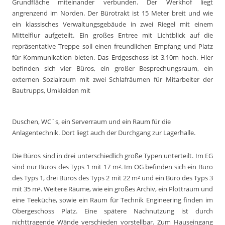
Grundfläche miteinander verbunden. Der Werkhof liegt
angrenzend im Norden. Der Bürotrakt ist 15 Meter breit und wie
ein klassisches Verwaltungsgebäude in zwei Riegel mit einem
Mittelflur aufgeteilt. Ein großes Entree mit Lichtblick auf die
repräsentative Treppe soll einen freundlichen Empfang und Platz
für Kommunikation bieten. Das Erdgeschoss ist 3,10m hoch. Hier
befinden sich vier Büros, ein großer Besprechungsraum, ein
externen Sozialraum mit zwei Schlafräumen für Mitarbeiter der
Bautrupps, Umkleiden mit
Duschen, WC´s, ein Serverraum und ein Raum für die
Anlagentechnik. Dort liegt auch der Durchgang zur Lagerhalle.
Die Büros sind in drei unterschiedlich große Typen unterteilt. Im EG
sind nur Büros des Typs 1 mit 17 m². Im OG befinden sich ein Büro
des Typs 1, drei Büros des Typs 2 mit 22 m² und ein Büro des Typs 3
mit 35 m². Weitere Räume, wie ein großes Archiv, ein Plottraum und
eine Teeküche, sowie ein Raum für Technik Engineering finden im
Obergeschoss Platz. Eine spätere Nachnutzung ist durch
nichttragende Wände verschieden vorstellbar. Zum Hauseingang