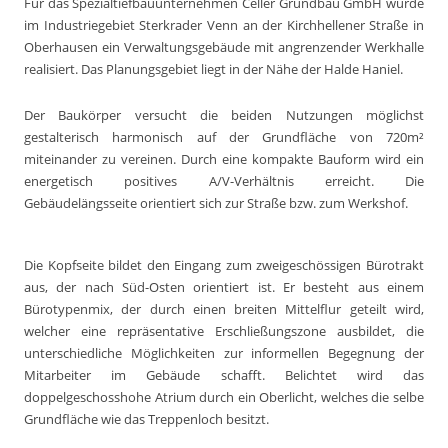
Für das Spezialtiefbauunternehmen Celler Grundbau GmbH wurde
im Industriegebiet Sterkrader Venn an der Kirchhellener Straße in
Oberhausen ein Verwaltungsgebäude mit angrenzender Werkhalle
realisiert. Das Planungsgebiet liegt in der Nähe der Halde Haniel.
Der Baukörper versucht die beiden Nutzungen möglichst
gestalterisch harmonisch auf der Grundfläche von 720m²
miteinander zu vereinen. Durch eine kompakte Bauform wird ein
energetisch positives A/V-Verhältnis erreicht. Die
Gebäudelängsseite orientiert sich zur Straße bzw. zum Werkshof.
Die Kopfseite bildet den Eingang zum zweigeschössigen Bürotrakt
aus, der nach Süd-Osten orientiert ist. Er besteht aus einem
Bürotypenmix, der durch einen breiten Mittelflur geteilt wird,
welcher eine repräsentative Erschließungszone ausbildet, die
unterschiedliche Möglichkeiten zur informellen Begegnung der
Mitarbeiter im Gebäude schafft. Belichtet wird das
doppelgeschosshohe Atrium durch ein Oberlicht, welches die selbe
Grundfläche wie das Treppenloch besitzt.