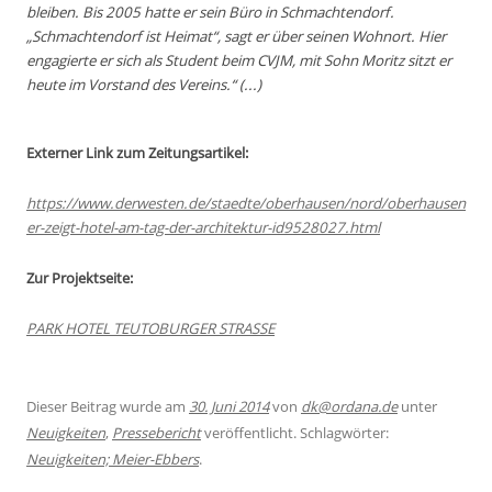
bleiben. Bis 2005 hatte er sein Büro in Schmachtendorf.
„Schmachtendorf ist Heimat“, sagt er über seinen Wohnort. Hier
engagierte er sich als Student beim CVJM, mit Sohn Moritz sitzt er
heute im Vorstand des Vereins.“ (...)
Externer Link zum Zeitungsartikel:
https://www.derwesten.de/staedte/oberhausen/nord/oberhausen
er-zeigt-hotel-am-tag-der-architektur-id9528027.html
Zur Projektseite:
PARK HOTEL TEUTOBURGER STRASSE
Dieser Beitrag wurde am
30. Juni 2014
von
dk@ordana.de
unter
Neuigkeiten
,
Pressebericht
veröffentlicht. Schlagwörter:
Neuigkeiten; Meier-Ebbers
.