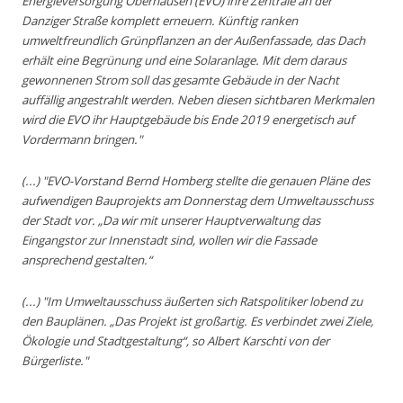
Energieversorgung Oberhausen (EVO) ihre Zentrale an der
Danziger Straße komplett erneuern. Künftig ranken
umweltfreundlich Grünpflanzen an der Außenfassade, das Dach
erhält eine Begrünung und eine Solaranlage. Mit dem daraus
gewonnenen Strom soll das gesamte Gebäude in der Nacht
auffällig angestrahlt werden. Neben diesen sichtbaren Merkmalen
wird die EVO ihr Hauptgebäude bis Ende 2019 energetisch auf
Vordermann bringen."
(...) "EVO-Vorstand Bernd Homberg stellte die genauen Pläne des
aufwendigen Bauprojekts am Donnerstag dem Umweltausschuss
der Stadt vor. „Da wir mit unserer Hauptverwaltung das
Eingangstor zur Innenstadt sind, wollen wir die Fassade
ansprechend gestalten.“
(...) "Im Umweltausschuss äußerten sich Ratspolitiker lobend zu
den Bauplänen. „Das Projekt ist großartig. Es verbindet zwei Ziele,
Ökologie und Stadtgestaltung“, so Albert Karschti von der
Bürgerliste."