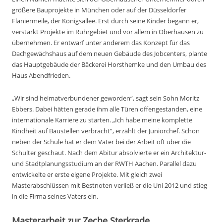
größere Bauprojekte in München oder auf der Düsseldorfer
Flaniermeile, der Königsallee. Erst durch seine Kinder begann er,
verstärkt Projekte im Ruhrgebiet und vor allem in Oberhausen zu
übernehmen. Er entwarf unter anderem das Konzept für das
Dachgewächshaus auf dem neuen Gebäude des Jobcenters, plante
das Hauptgebäude der Bäckerei Horsthemke und den Umbau des
Haus Abendfrieden.
„Wir sind heimatverbundener geworden“, sagt sein Sohn Moritz
Ebbers. Dabei hätten gerade ihm alle Türen offengestanden, eine
internationale Karriere zu starten. „Ich habe meine komplette
Kindheit auf Baustellen verbracht“, erzählt der Juniorchef. Schon
neben der Schule hat er dem Vater bei der Arbeit oft über die
Schulter geschaut. Nach dem Abitur absolvierte er ein Architektur-
und Stadtplanungsstudium an der RWTH Aachen. Parallel dazu
entwickelte er erste eigene Projekte. Mit gleich zwei
Masterabschlüssen mit Bestnoten verließ er die Uni 2012 und stieg
in die Firma seines Vaters ein.
Masterarbeit zur Zeche Sterkrade