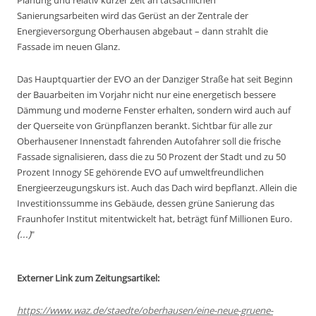
Planung und relativ kurzer Zeit an tatsächlichen
Sanierungsarbeiten wird das Gerüst an der Zentrale der
Energieversorgung Oberhausen abgebaut – dann strahlt die
Fassade im neuen Glanz.
Das Hauptquartier der EVO an der Danziger Straße hat seit Beginn
der Bauarbeiten im Vorjahr nicht nur eine energetisch bessere
Dämmung und moderne Fenster erhalten, sondern wird auch auf
der Querseite von Grünpflanzen berankt. Sichtbar für alle zur
Oberhausener Innenstadt fahrenden Autofahrer soll die frische
Fassade signalisieren, dass die zu 50 Prozent der Stadt und zu 50
Prozent Innogy SE gehörende EVO auf umweltfreundlichen
Energieerzeugungskurs ist. Auch das Dach wird bepflanzt. Allein die
Investitionssumme ins Gebäude, dessen grüne Sanierung das
Fraunhofer Institut mitentwickelt hat, beträgt fünf Millionen Euro.
(...)
"
Externer Link zum Zeitungsartikel:
https://www.waz.de/staedte/oberhausen/eine-neue-gruene-