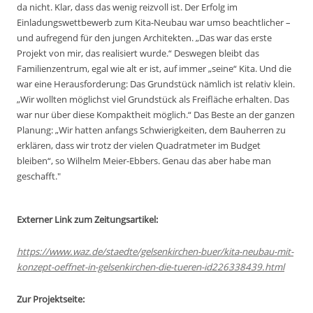
da nicht. Klar, dass das wenig reizvoll ist. Der Erfolg im
Einladungswettbewerb zum Kita-Neubau war umso beachtlicher –
und aufregend für den jungen Architekten. „Das war das erste
Projekt von mir, das realisiert wurde.“ Deswegen bleibt das
Familienzentrum, egal wie alt er ist, auf immer „seine“ Kita. Und die
war eine Herausforderung: Das Grundstück nämlich ist relativ klein.
„Wir wollten möglichst viel Grundstück als Freifläche erhalten. Das
war nur über diese Kompaktheit möglich.“ Das Beste an der ganzen
Planung: „Wir hatten anfangs Schwierigkeiten, dem Bauherren zu
erklären, dass wir trotz der vielen Quadratmeter im Budget
bleiben“, so Wilhelm Meier-Ebbers. Genau das aber habe man
geschafft."
Externer Link zum Zeitungsartikel:
https://www.waz.de/staedte/gelsenkirchen-buer/kita-neubau-mit-
konzept-oeffnet-in-gelsenkirchen-die-tueren-id226338439.html
Zur Projektseite: