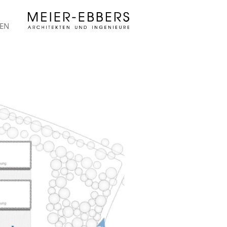
EN
en