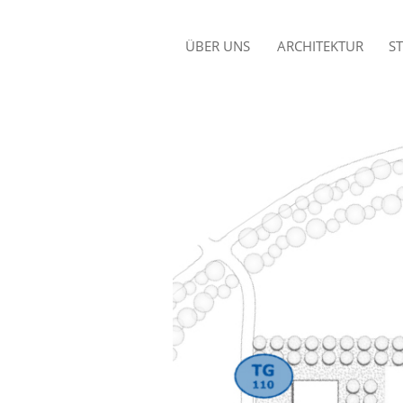
ÜBER UNS
ARCHITEKTUR
S
BÜROPROFIL
GLÜCK-AUF-SCHULE
N
OBERHAUSEN 2. BA
TEAM
SOZIALAMT OBERHAUSEN
Q
ARBEITSFELDER
FASSADENSANIERUNG
NEUIGKEITEN
HAUPTVERWALT. EVO
E
KINDERTAGESSTÄTTE
SCHULSTRASSE
NEUBAU VERWALTUNG
CELLER GRUNDBAU
NEUBAU HAUS
ABENDFRIEDEN