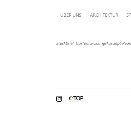
ÜBER UNS
ARCHITEKTUR
S
BÜROPROFIL
GLÜCK-AUF-SCHULE
N
OBERHAUSEN 2. BA
TEAM
Steckbrief_Dorfentwicklungskonzept-Reu
SOZIALAMT OBERHAUSEN
Q
ARBEITSFELDER
FASSADENSANIERUNG
NEUIGKEITEN
HAUPTVERWALT. EVO
E
KINDERTAGESSTÄTTE
SCHULSTRASSE
NEUBAU VERWALTUNG
CELLER GRUNDBAU
NEUBAU HAUS
ABENDFRIEDEN