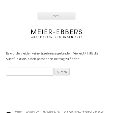
Zum
Menü
Inhalt
springen
Es wurden leider keine Ergebnisse gefunden. Vielleicht hilft die
Suchfunktion, einen passenden Beitrag zu finden.
Suchen
nach:
JOBS
KONTAKT
IMPRESSUM
DATENSCHUTZERKLÄRUNG