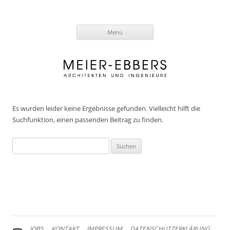
Zum
Menü
Inhalt
springen
Es wurden leider keine Ergebnisse gefunden. Vielleicht hilft die
Suchfunktion, einen passenden Beitrag zu finden.
Suchen
nach:
JOBS
KONTAKT
IMPRESSUM
DATENSCHUTZERKLÄRUNG