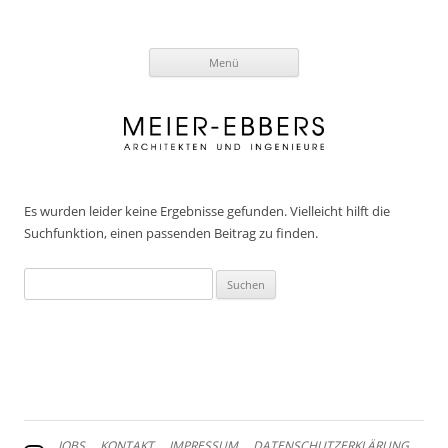
Zum
Menü
Inhalt
springen
Es wurden leider keine Ergebnisse gefunden. Vielleicht hilft die
Suchfunktion, einen passenden Beitrag zu finden.
Suchen
nach:
JOBS
KONTAKT
IMPRESSUM
DATENSCHUTZERKLÄRUNG